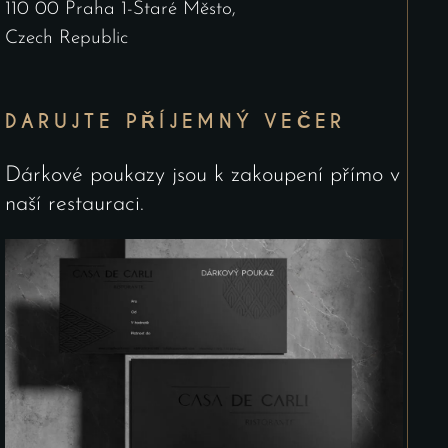
110 00 Praha 1-Staré Město,
Czech Republic
DARUJTE PŘÍJEMNÝ VEČER
Dárkové poukazy jsou k zakoupení přímo v
naší restauraci.