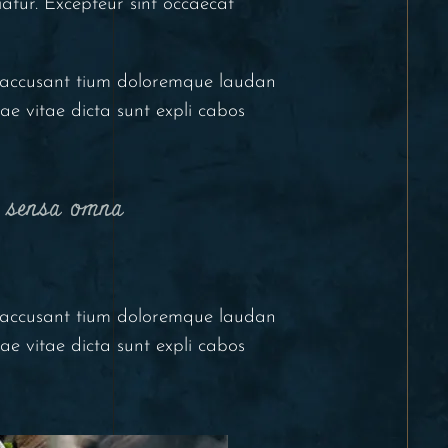
iatur. Excepteur sint occaecat
em accusant tium doloremque laudan
ae vitae dicta sunt expli cabos
t sensa omna
em accusant tium doloremque laudan
ae vitae dicta sunt expli cabos