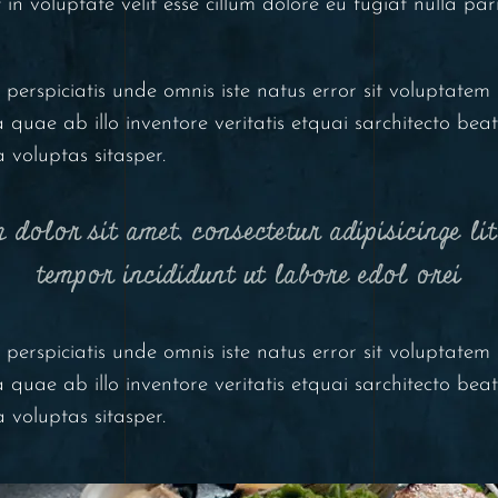
in voluptate velit esse cillum dolore eu fugiat nulla par
t perspiciatis unde omnis iste natus error sit voluptat
uae ab illo inventore veritatis etquai sarchitecto beat
voluptas sitasper.
 dolor sit amet, consectetur adipisicinge li
tempor incididunt ut labore edol orei
t perspiciatis unde omnis iste natus error sit voluptat
uae ab illo inventore veritatis etquai sarchitecto beat
voluptas sitasper.